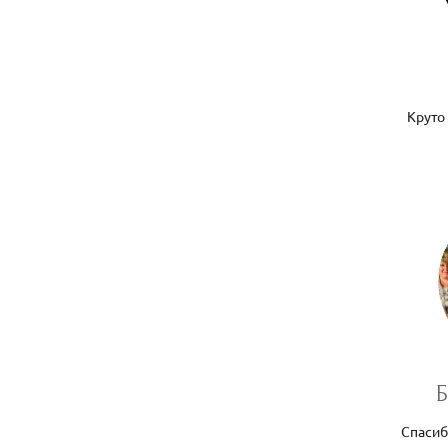
Круто 
Б
Спасиб