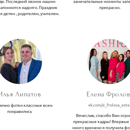
де. Последний звонок нашим
замечательные моменты зап
запомнится надолго. Праздник
прекрасно.
я детям , родителям, учителям.
Илья Липатов
Елена Фролов
vk.com/e_frolova_este
лично фотки классные всем
понравились
Вячеслав, спасибо Вам огро
прекрасные кадры! Впервые 
много времени я получила ф