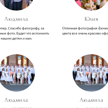
Людмила
Юлия
упер. Спасибо фатогрофу, за
Отличная фотография 👍оче
ные фото. Будет что вспомнить
цвета все очень красиво о
нашим детям и нам.
Людмила
Людмила