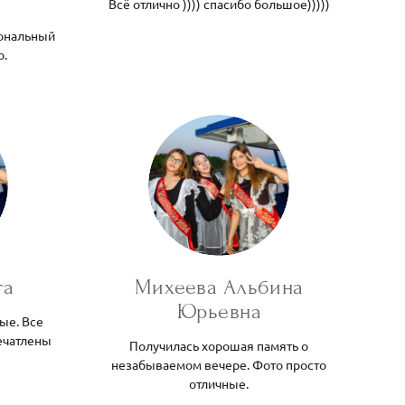
Всё отлично )))) спасибо большое)))))
ональный
о.
га
Михеева Альбина
Юрьевна
ые. Все
ечатлены
Получилась хорошая память о
незабываемом вечере. Фото просто
отличные.