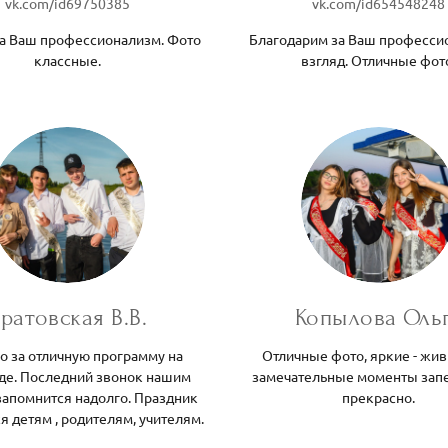
vk.com/id69750385
vk.com/id654548248
за Ваш профессионализм. Фото
Благодарим за Ваш професси
классные.
взгляд. Отличные фот
ратовская В.В.
Копылова Оль
о за отличную программу на
Отличные фото, яркие - жив
де. Последний звонок нашим
замечательные моменты зап
запомнится надолго. Праздник
прекрасно.
я детям , родителям, учителям.